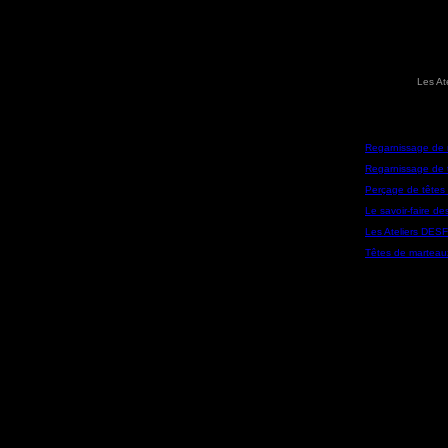
Les At
Regarnissage de 
Regarnissage de 
Perçage de têtes
Le savoir-faire 
Les Ateliers D
Têtes de martea