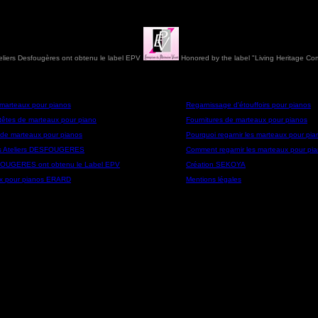
eliers Desfougères ont obtenu le label EPV
Honored by the label "Living Heritage C
marteaux pour pianos
Regarnissage d'étouffoirs pour pianos
têtes de marteaux pour piano
Fournitures de marteaux pour pianos
 de marteaux pour pianos
Pourquoi regarnir les marteaux pour pia
des Ateliers DESFOUGERES
Comment regarnir les marteaux pour pi
ESFOUGERES
ont obtenu le Label EPV
Création SEKOYA
ux pour pianos ERARD
Mentions légales